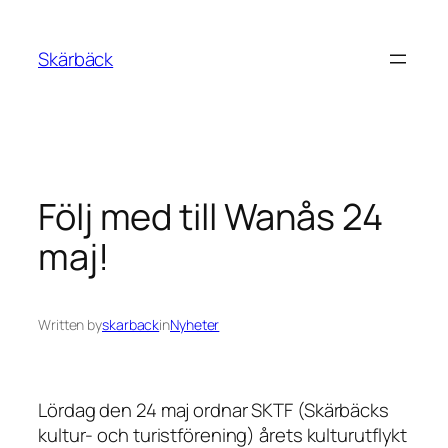
Skip
to
Skärbäck
content
Följ med till Wanås 24
maj!
Written by
skarback
in
Nyheter
Lördag den 24 maj ordnar SKTF (Skärbäcks
kultur- och turistförening) årets kulturutflykt