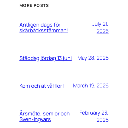
MORE POSTS
July 21,
Äntligen dags för
skärbäcksstämman!
2026
May 28, 2026
Städdag lördag 13 juni
March 19, 2026
Kom och ät våfflor!
February 23,
Årsmöte, semlor och
Sven-Ingvars
2026