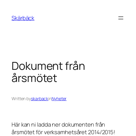
Skip
to
Skärbäck
content
Dokument från
årsmötet
Written by
skarback
in
Nyheter
Här kan ni ladda ner dokumenten från
årsmötet för verksamhetsåret 2014/2015!