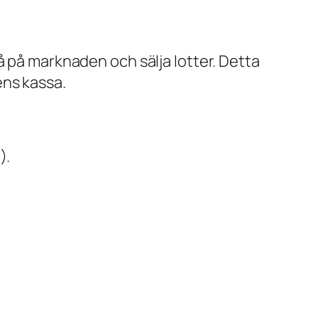
å på marknaden och sälja lotter. Detta
gens kassa.
).