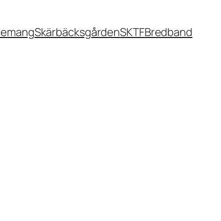
nemang
Skärbäcksgården
SKTF
Bredband