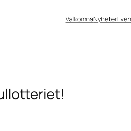
Välkomna
Nyheter
Eve
ullotteriet!