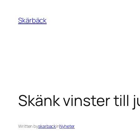
Skip
to
Skärbäck
content
Skänk vinster till j
Written by
skarback
in
Nyheter