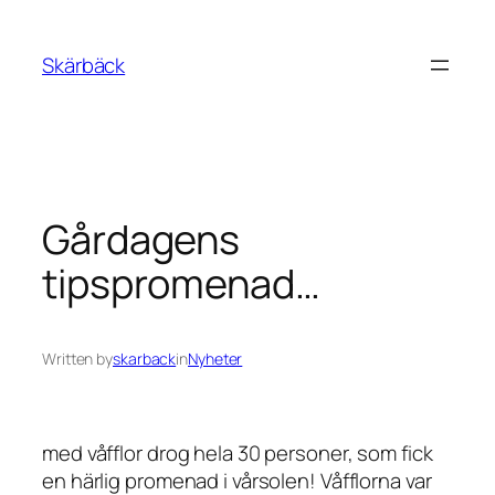
Skip
to
Skärbäck
content
Gårdagens
tipspromenad…
Written by
skarback
in
Nyheter
med våfflor drog hela 30 personer, som fick
en härlig promenad i vårsolen! Våfflorna var