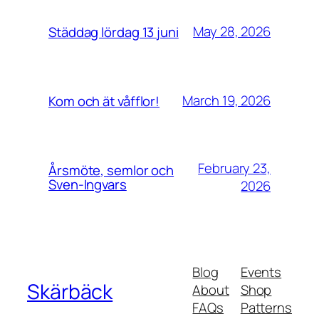
May 28, 2026
Städdag lördag 13 juni
March 19, 2026
Kom och ät våfflor!
February 23,
Årsmöte, semlor och
Sven-Ingvars
2026
Blog
Events
Skärbäck
About
Shop
FAQs
Patterns