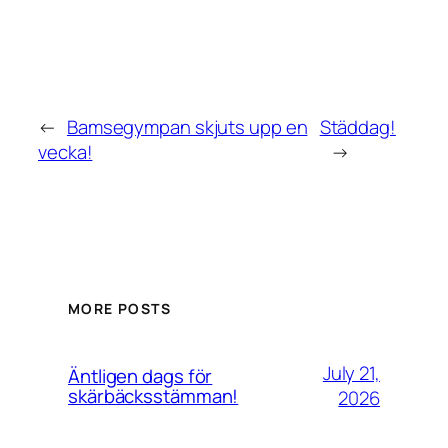
←
Bamsegympan skjuts upp en
Städdag!
vecka!
→
MORE POSTS
July 21,
Äntligen dags för
skärbäcksstämman!
2026