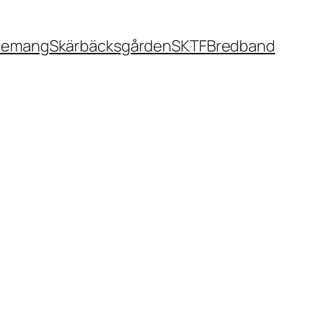
nemang
Skärbäcksgården
SKTF
Bredband