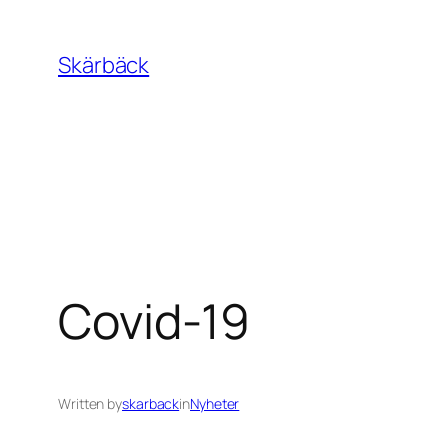
Skip
to
Skärbäck
content
Covid-19
Written by
skarback
in
Nyheter