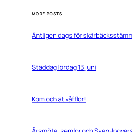
MORE POSTS
Äntligen dags för skärbäcksstäm
Städdag lördag 13 juni
Kom och ät våfflor!
Årsmöte, semlor och Sven-Ingvar