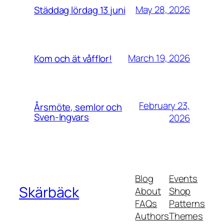
May 28, 2026
Städdag lördag 13 juni
March 19, 2026
Kom och ät våfflor!
February 23,
Årsmöte, semlor och
Sven-Ingvars
2026
Blog
Events
Skärbäck
About
Shop
FAQs
Patterns
Authors
Themes