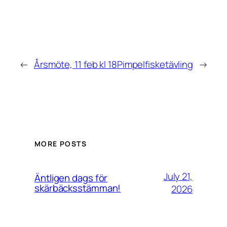
←
Årsmöte, 11 feb kl 18
Pimpelfisketävling
→
MORE POSTS
July 21,
Äntligen dags för
skärbäcksstämman!
2026