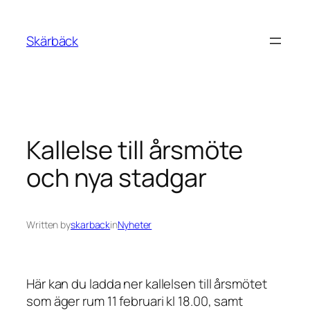
Skip
to
Skärbäck
content
Kallelse till årsmöte
och nya stadgar
Written by
skarback
in
Nyheter
Här kan du ladda ner kallelsen till årsmötet
som äger rum 11 februari kl 18.00, samt