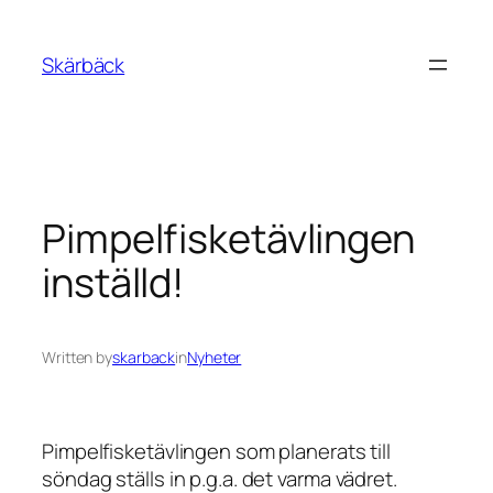
Skip
to
Skärbäck
content
Pimpelfisketävlingen
inställd!
Written by
skarback
in
Nyheter
Pimpelfisketävlingen som planerats till
söndag ställs in p.g.a. det varma vädret.