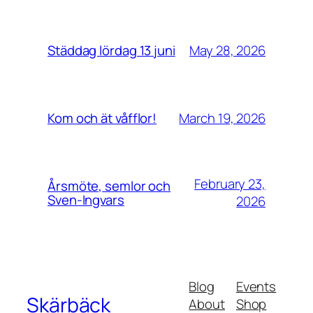
May 28, 2026
Städdag lördag 13 juni
March 19, 2026
Kom och ät våfflor!
February 23,
Årsmöte, semlor och
Sven-Ingvars
2026
Blog
Events
Skärbäck
About
Shop