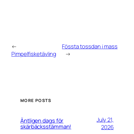
←
Fössta tossdan i mass
Pimpelfisketävling
→
MORE POSTS
July 21,
Äntligen dags för
skärbäcksstämman!
2026