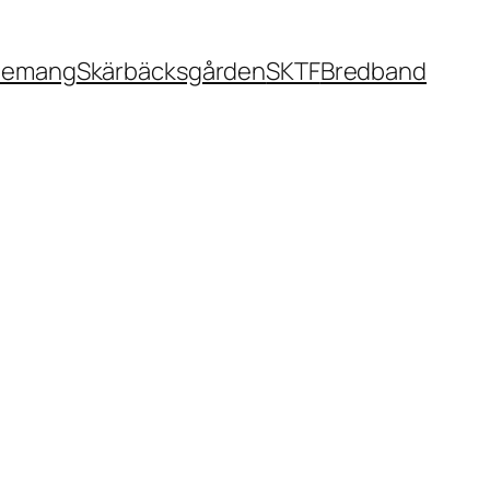
nemang
Skärbäcksgården
SKTF
Bredband