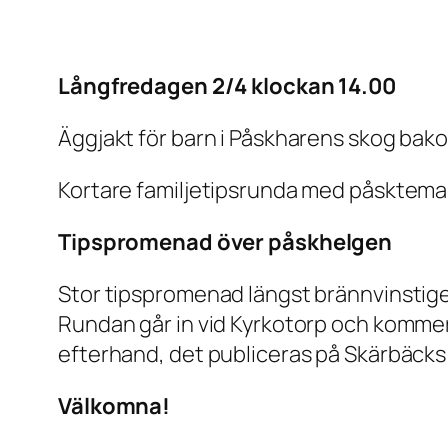
Långfredagen 2/4 klockan 14.00
Äggjakt för barn i Påskharens skog bako
Kortare familjetipsrunda med påsktema.
Tipspromenad över påskhelgen
Stor tipspromenad längst brännvinstigen
Rundan går in vid Kyrkotorp och kommer 
efterhand, det publiceras på Skärbäcks
Välkomna!