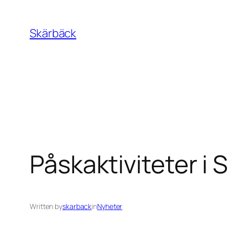
Skip
to
Skärbäck
content
Påskaktiviteter i 
Written by
skarback
in
Nyheter