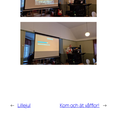
←
Lillejul
Kom och ät våfflor!
→