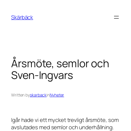
Skip
to
Skärbäck
content
Årsmöte, semlor och
Sven-Ingvars
Written by
skarback
in
Nyheter
Igår hade vi ett mycket trevligt årsmöte, som
avslutades med semlor och underhållning.